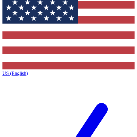
US (English)