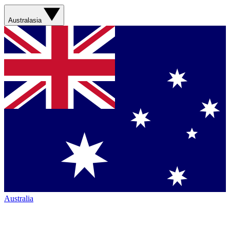
Australasia
Australia