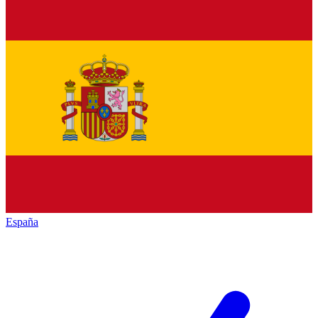
España