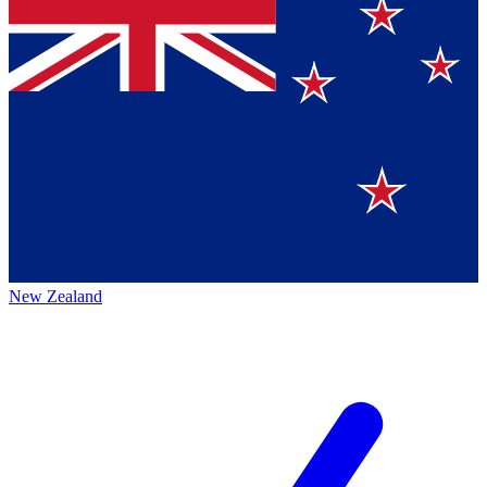
New Zealand