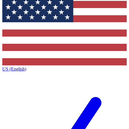
US (English)