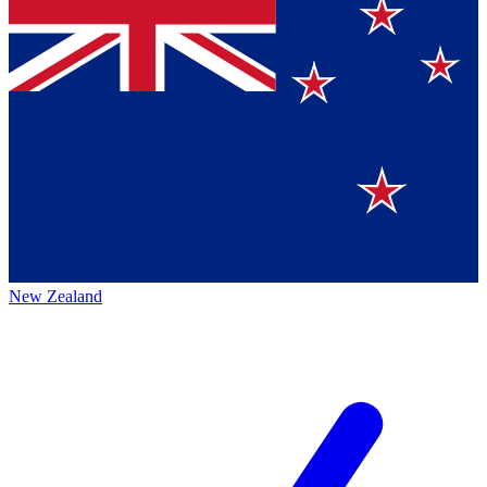
New Zealand