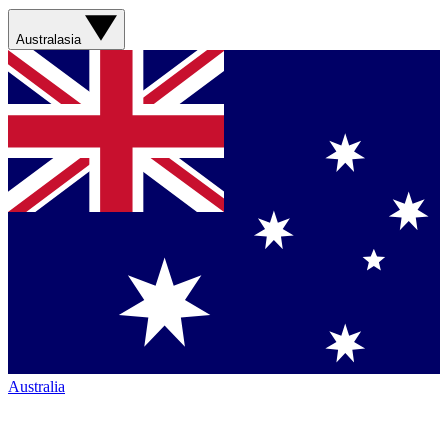
Australasia
Australia