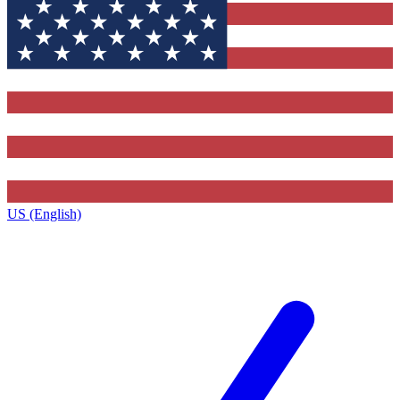
US (English)