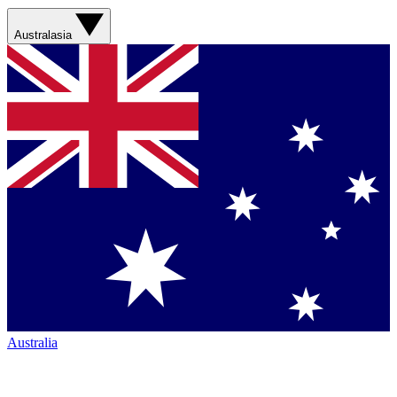
Australasia
Australia