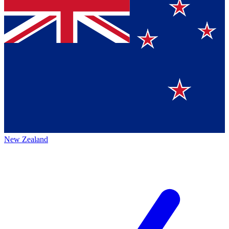
New Zealand