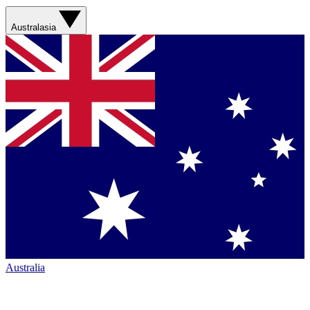
Australasia
Australia