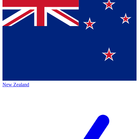
New Zealand