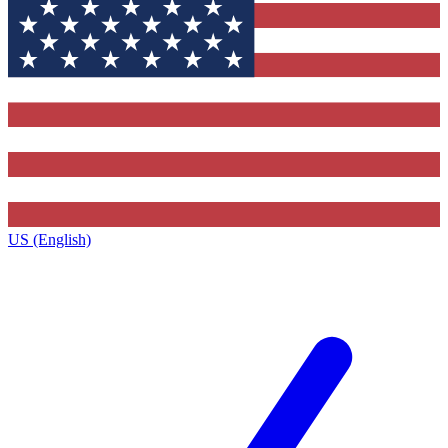
US (English)