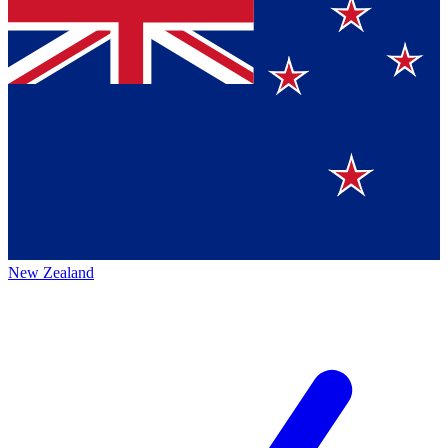
New Zealand