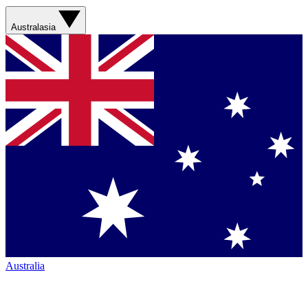
Australasia
Australia