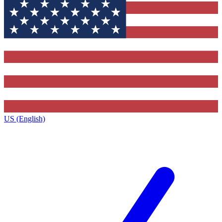
US (English)