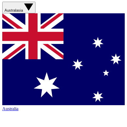
Australasia
Australia