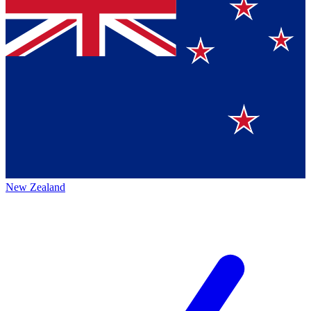
New Zealand