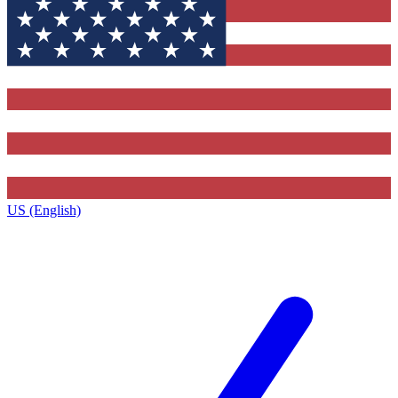
US (English)