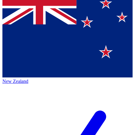
New Zealand