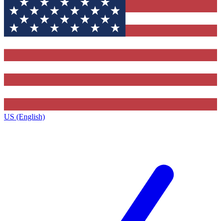
US (English)