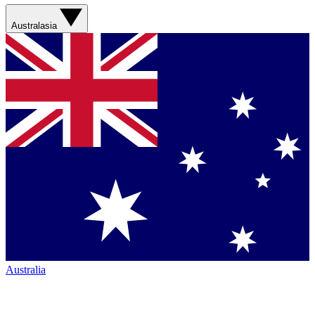
Australasia
Australia