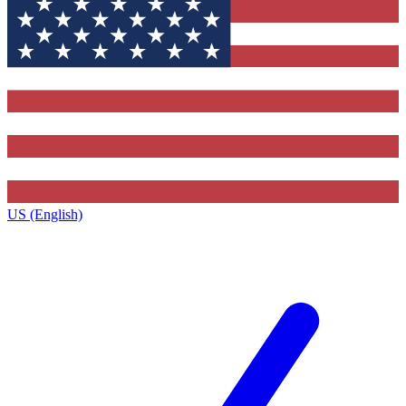
US (English)