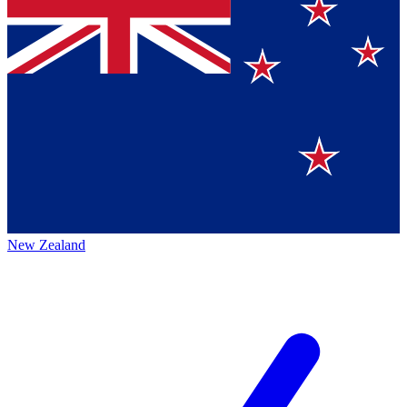
New Zealand