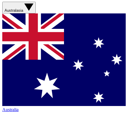
Australasia
Australia