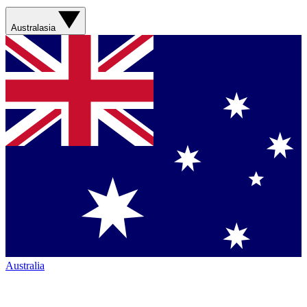
Australasia
Australia