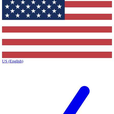
US (English)