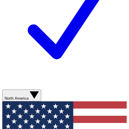
North America