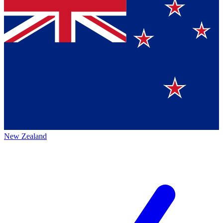
New Zealand