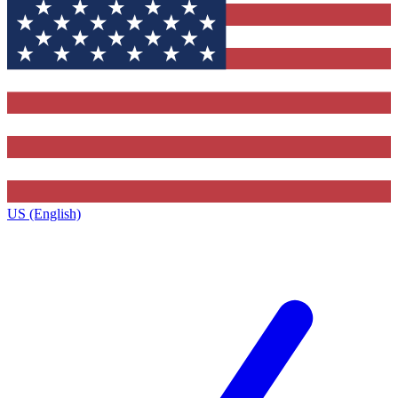
US (English)