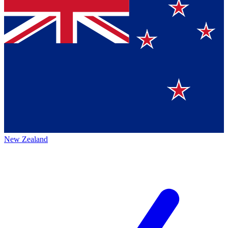
New Zealand