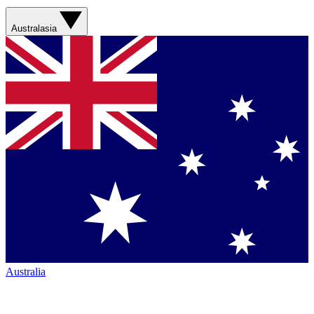
Australasia
Australia