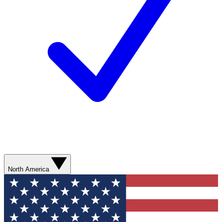
North America