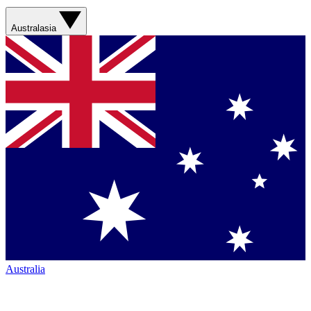
Australasia
Australia