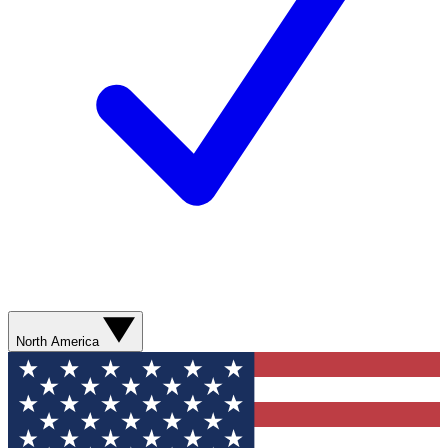
North America