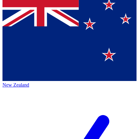
New Zealand