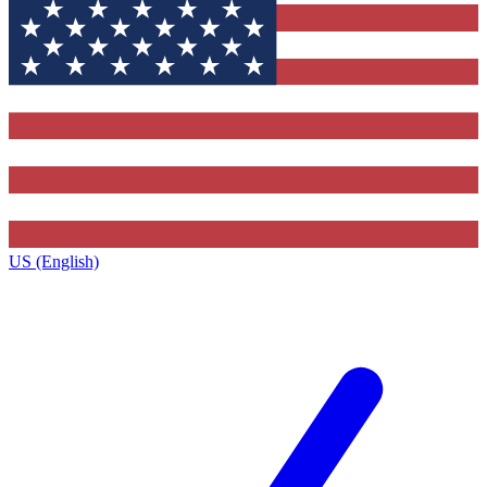
US (English)