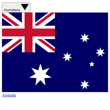
Australasia
Australia