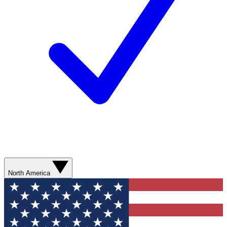
North America