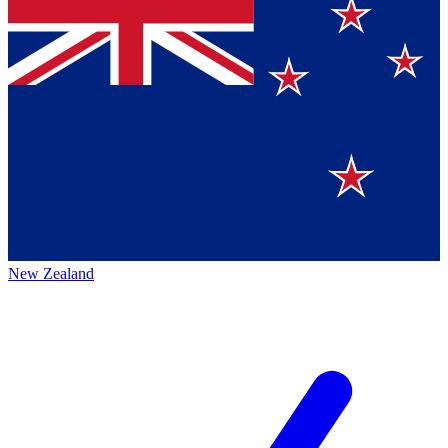
New Zealand