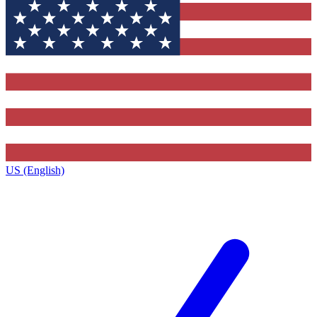
US (English)