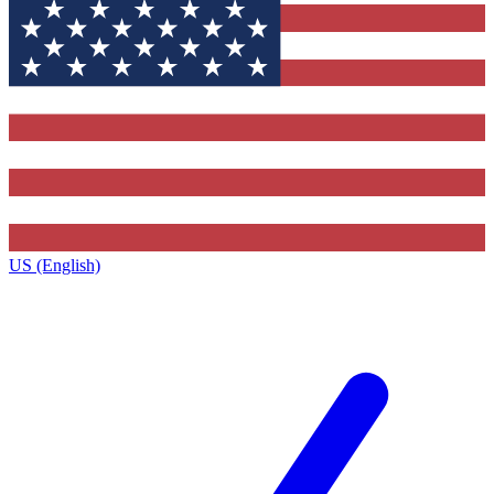
US (English)