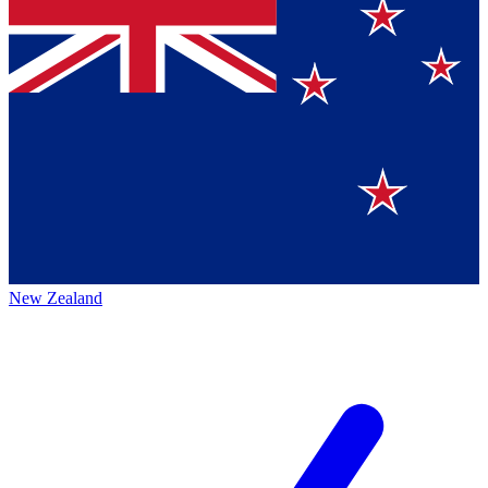
New Zealand