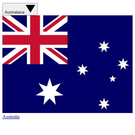
Australasia
Australia