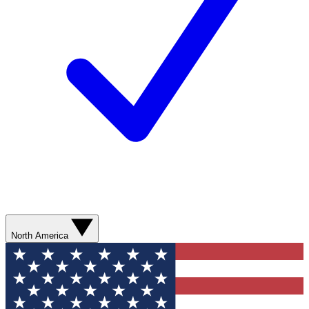
North America