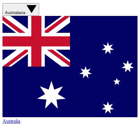
Australasia
Australia