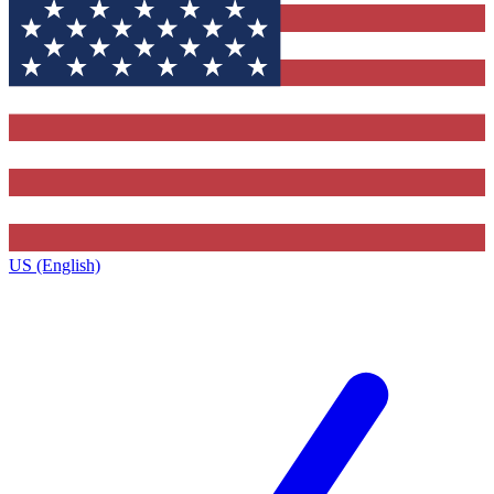
US (English)