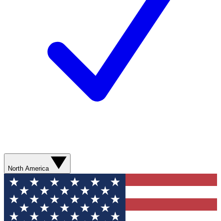
North America