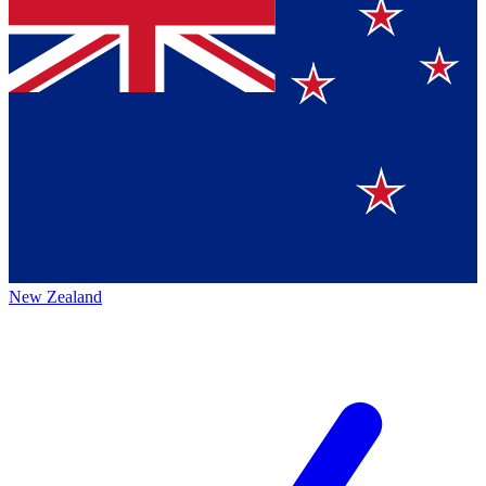
New Zealand