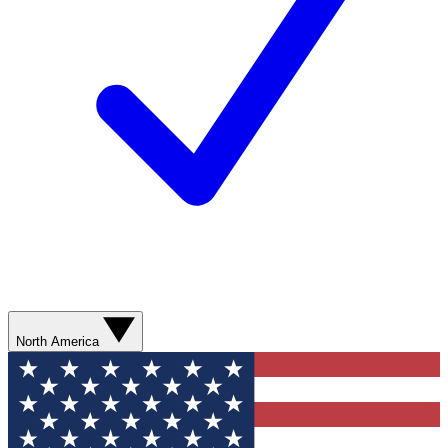
North America