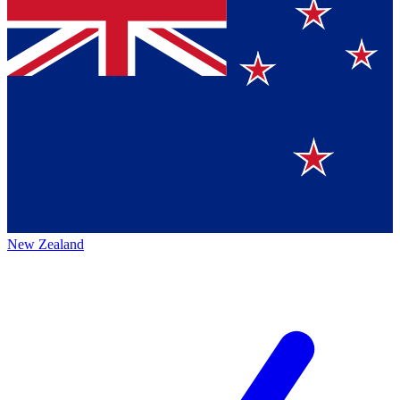
New Zealand