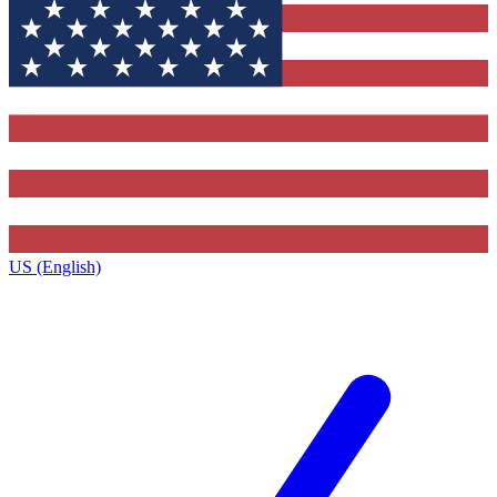
US (English)