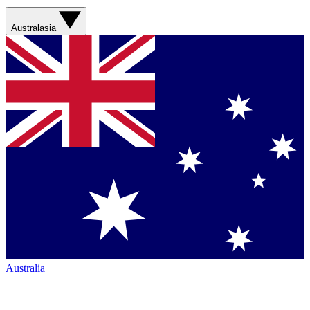
Australasia
Australia