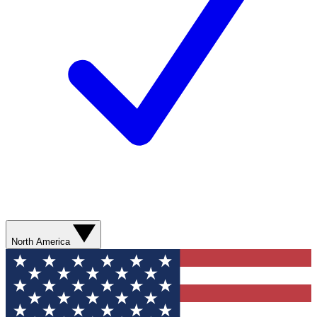
North America