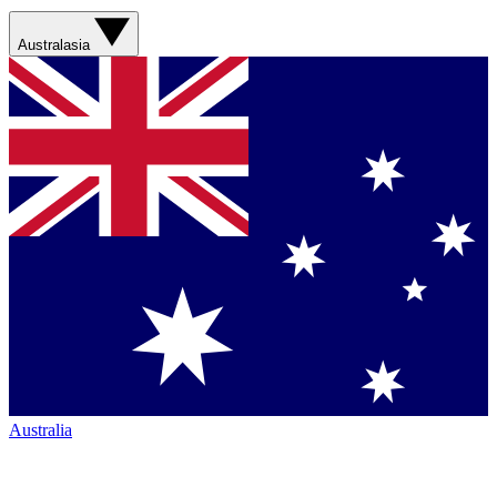
Australasia
Australia