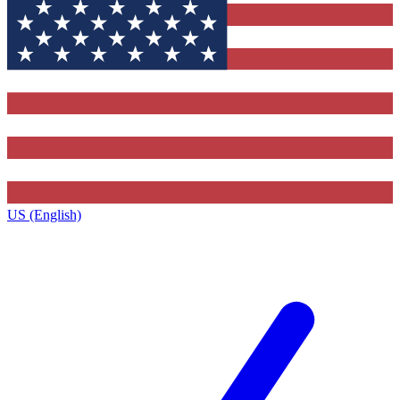
US (English)