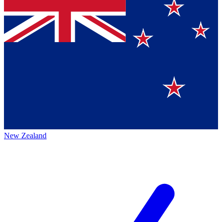
New Zealand