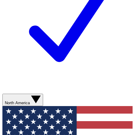
North America