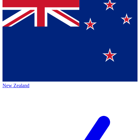
New Zealand