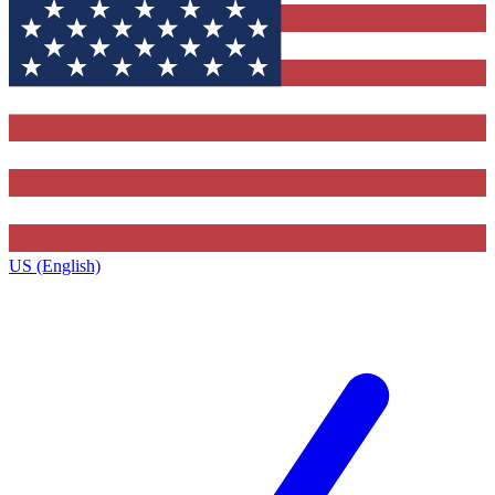
US (English)