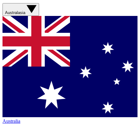
Australasia
Australia