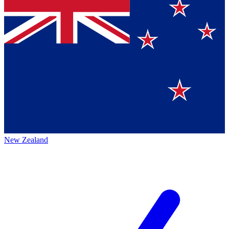
New Zealand