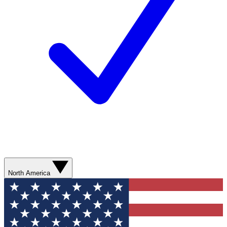
North America