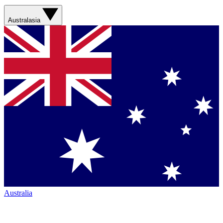
Australasia
Australia