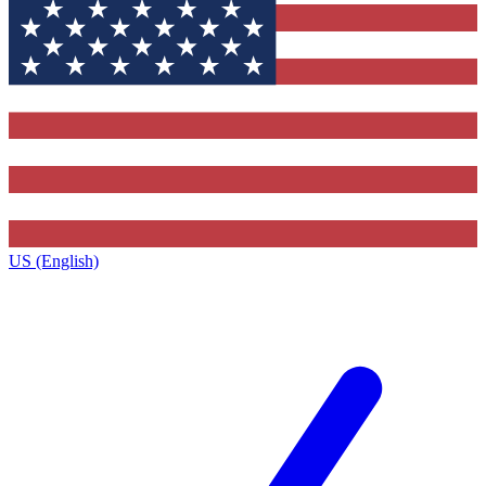
US (English)