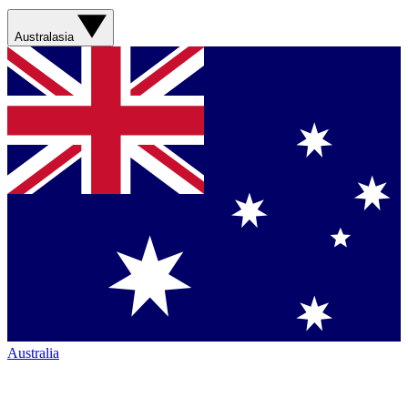
Australasia
Australia