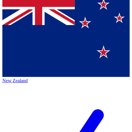
New Zealand