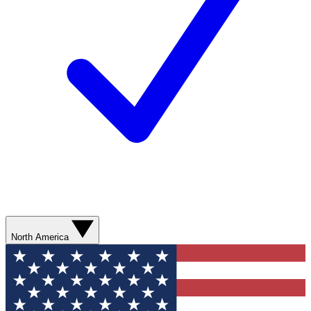
North America