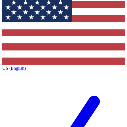
US (English)