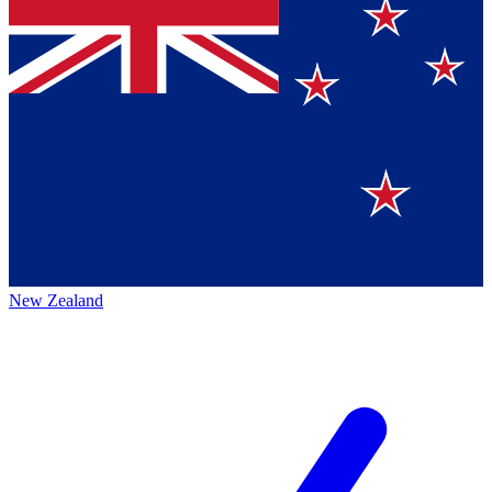
New Zealand