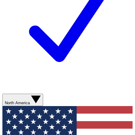
North America