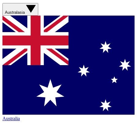
Australasia
Australia