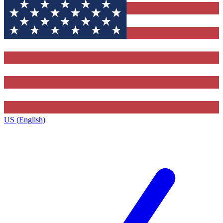
US (English)