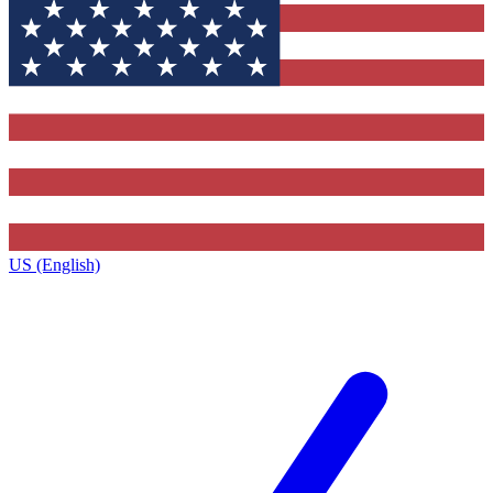
US (English)