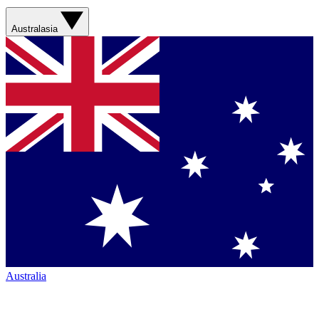
Australasia
Australia