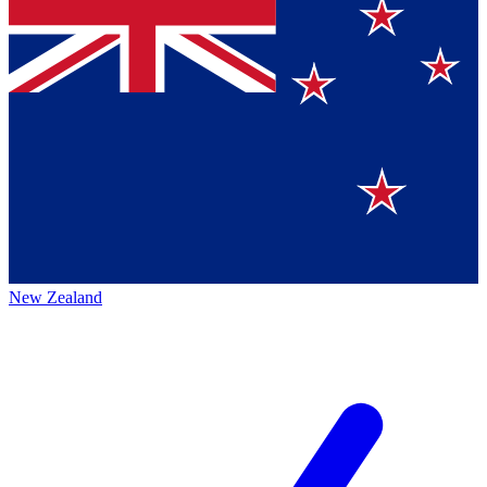
New Zealand