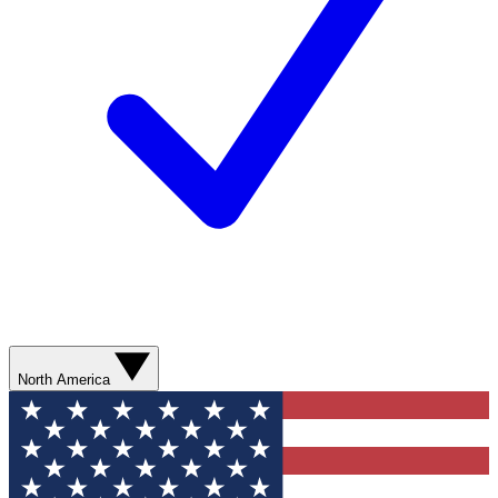
North America