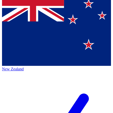
New Zealand