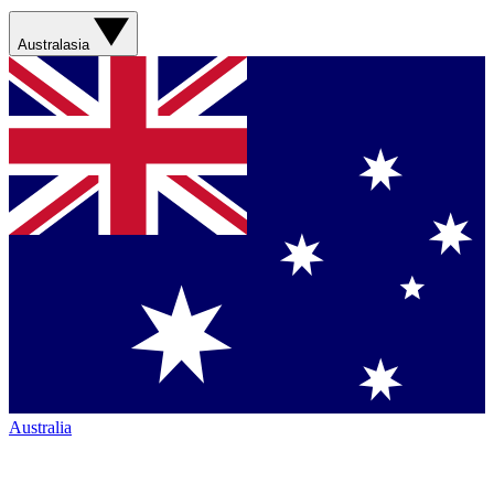
Australasia
Australia