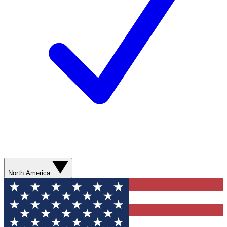
North America