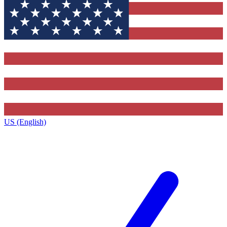
US (English)