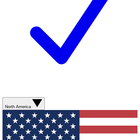
North America