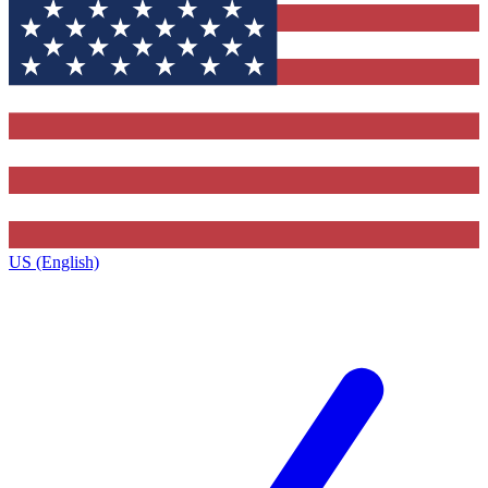
US (English)