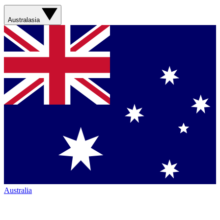
Australasia
Australia