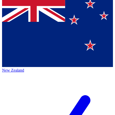
New Zealand