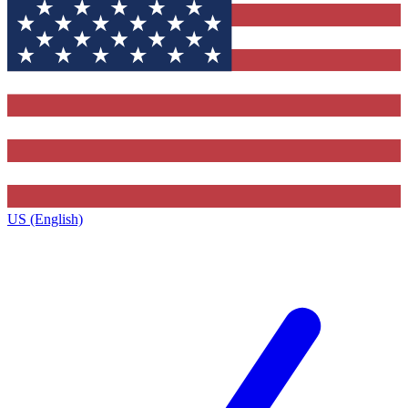
US (English)