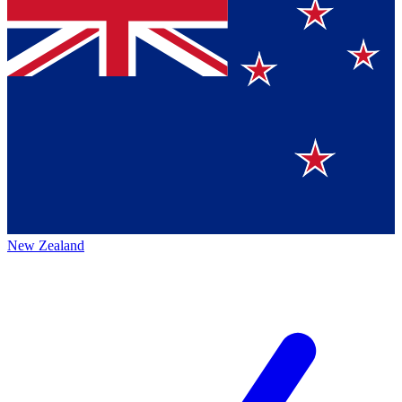
New Zealand