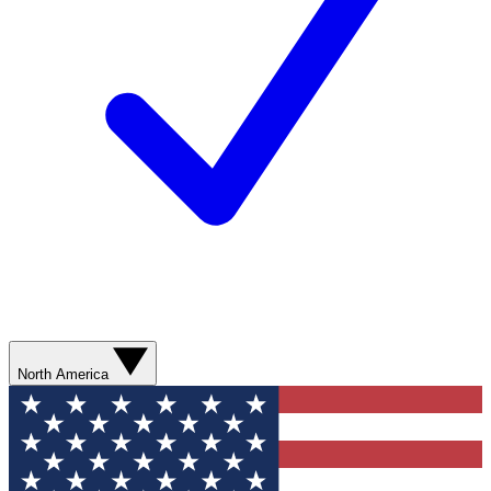
North America