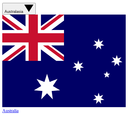
Australasia
Australia