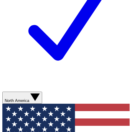
North America