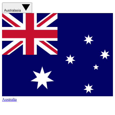
Australasia
Australia