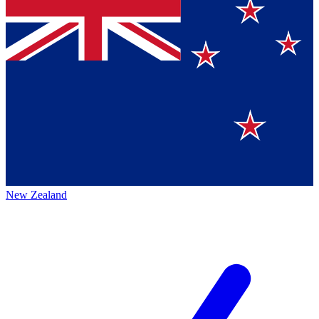
New Zealand