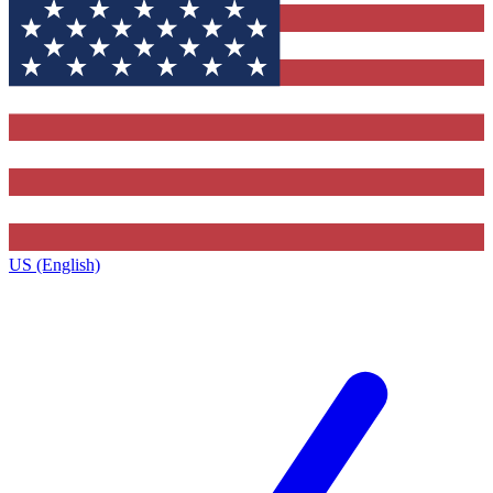
US (English)