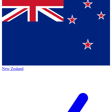
New Zealand