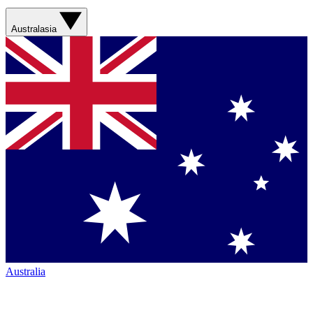
Australasia
Australia