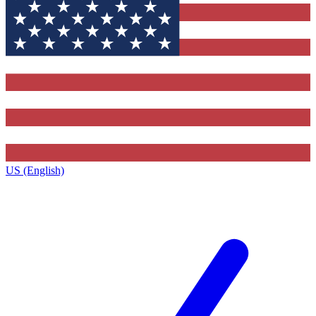
US (English)