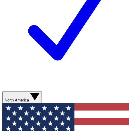
North America