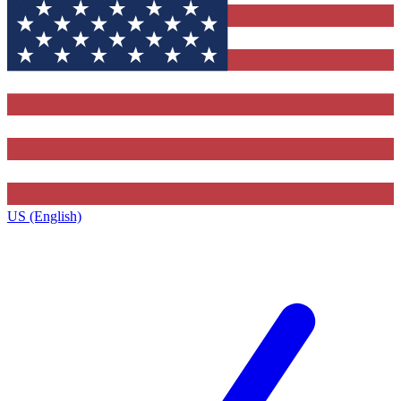
US (English)