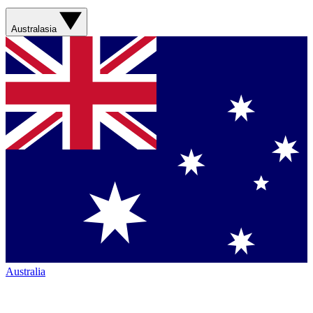
Australasia
Australia