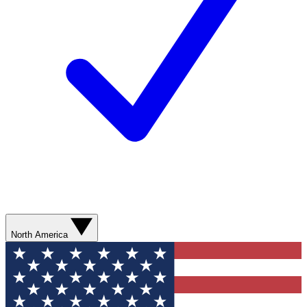
North America