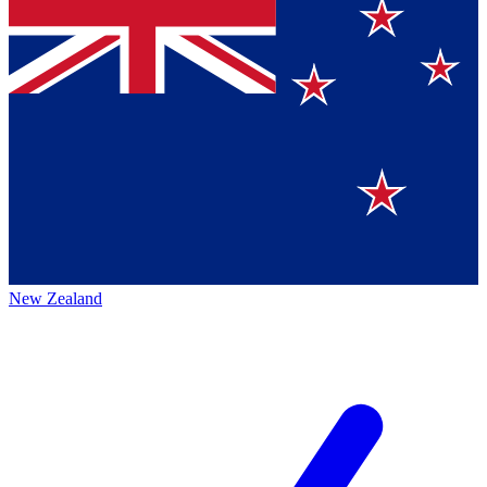
New Zealand