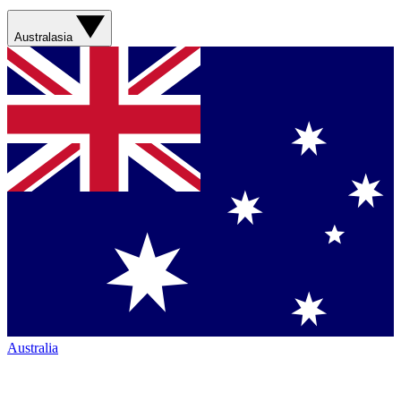
Australasia
Australia