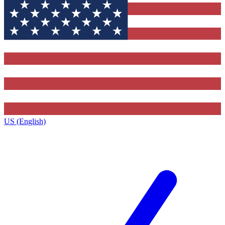
US (English)