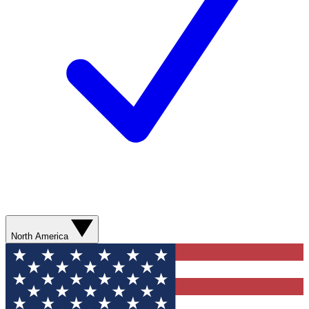
North America