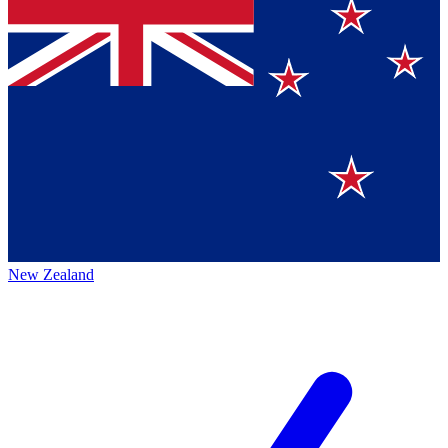
New Zealand