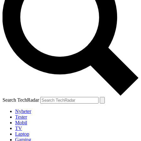
Search TechRadar
Nyheter
Tester
Mobil
TV
Laptop
Gaming