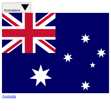
Australasia
Australia