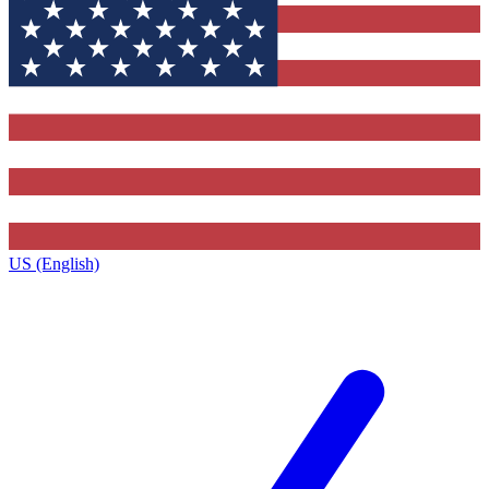
US (English)