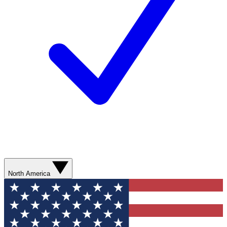
North America