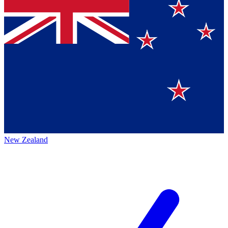
New Zealand