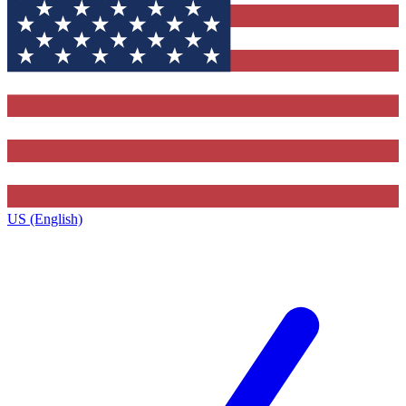
US (English)