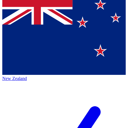
New Zealand