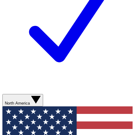
North America