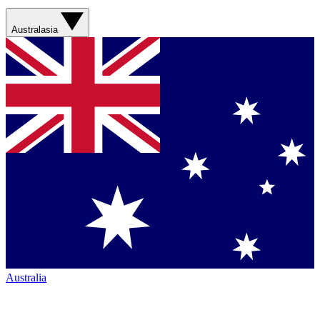
Australasia
Australia