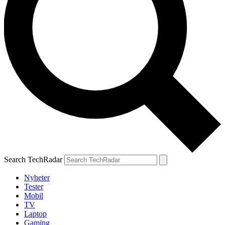
Search TechRadar
Nyheter
Tester
Mobil
TV
Laptop
Gaming