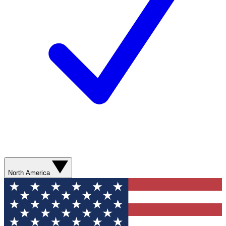
North America