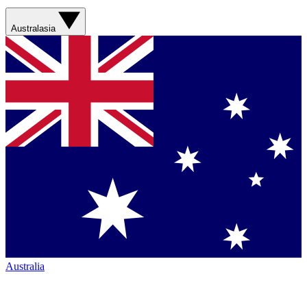
Australasia
Australia