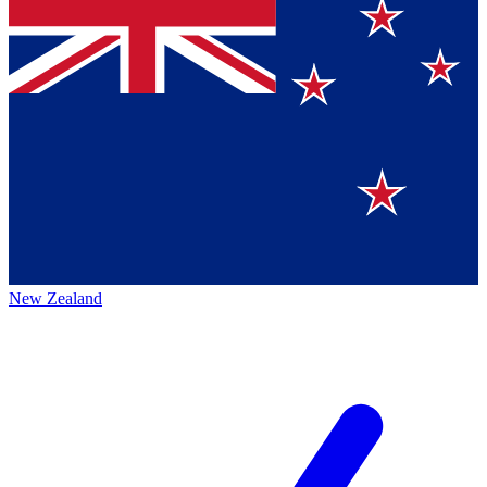
New Zealand