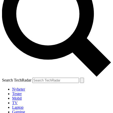
Search TechRadar
Nyheter
Tester
Mobil
TV
Laptop
Gaming