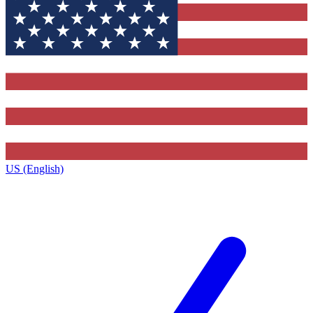
US (English)