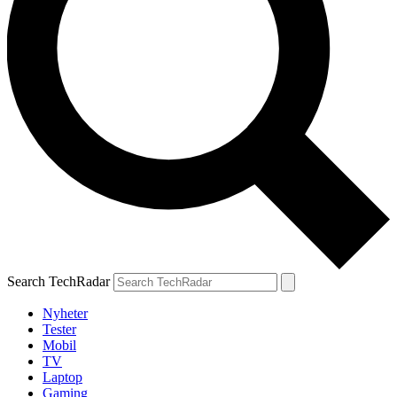
Search TechRadar
Nyheter
Tester
Mobil
TV
Laptop
Gaming