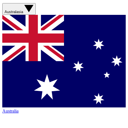
Australasia
Australia