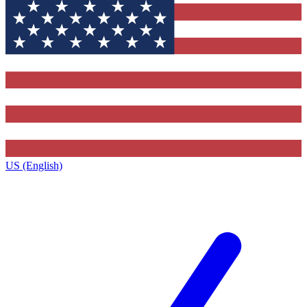
US (English)