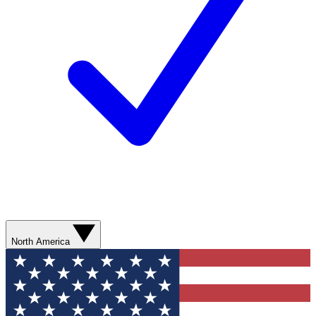
North America