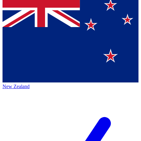
New Zealand