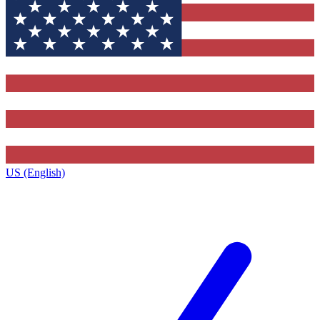
US (English)