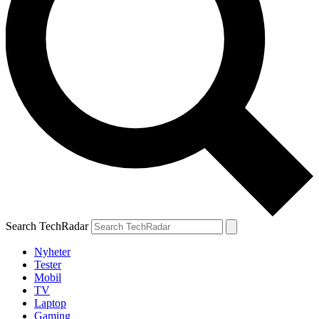
Search TechRadar
Nyheter
Tester
Mobil
TV
Laptop
Gaming