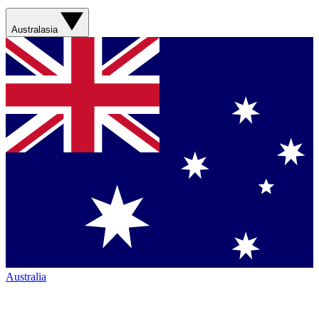
Australasia
Australia