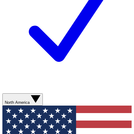
North America