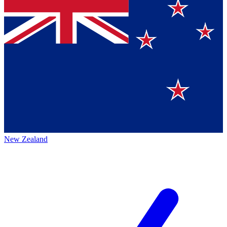
New Zealand