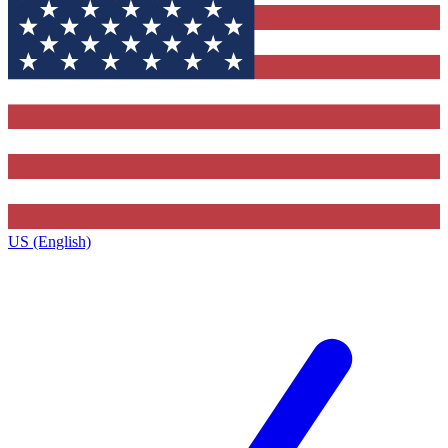
US (English)