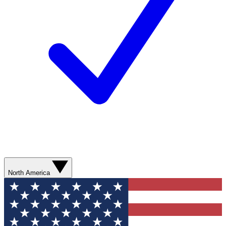
North America