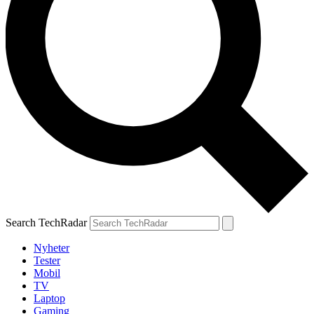
Search TechRadar
Nyheter
Tester
Mobil
TV
Laptop
Gaming