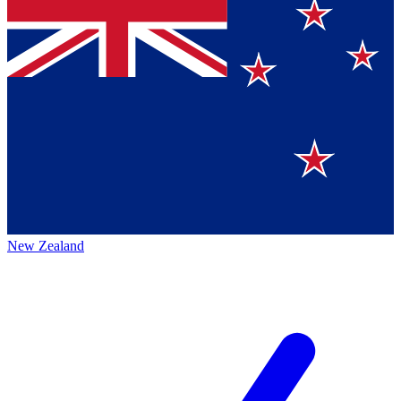
New Zealand