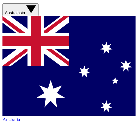
Australasia
Australia