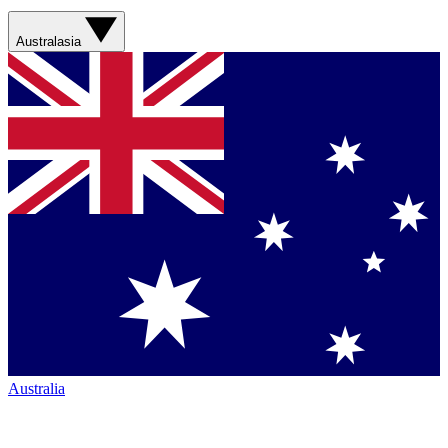
Australasia
Australia