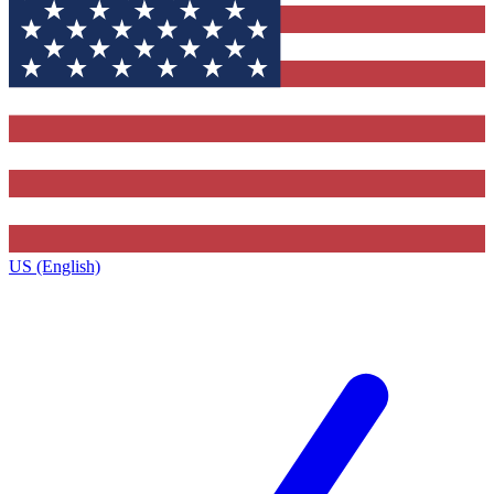
US (English)