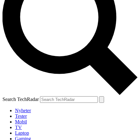
Search TechRadar
Nyheter
Tester
Mobil
TV
Laptop
Gaming