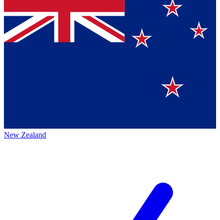
New Zealand