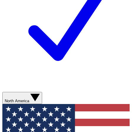
North America