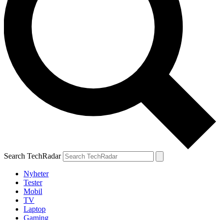
Search TechRadar
Nyheter
Tester
Mobil
TV
Laptop
Gaming