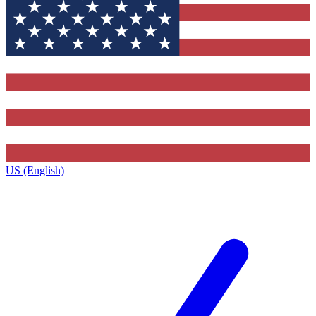
US (English)