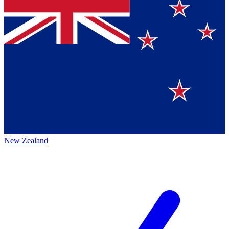
New Zealand