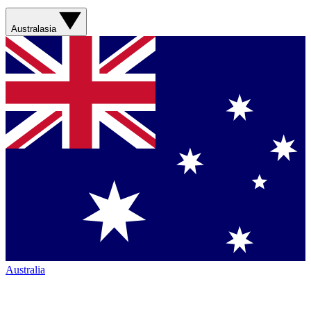
Australasia
Australia