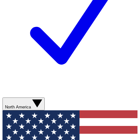
North America