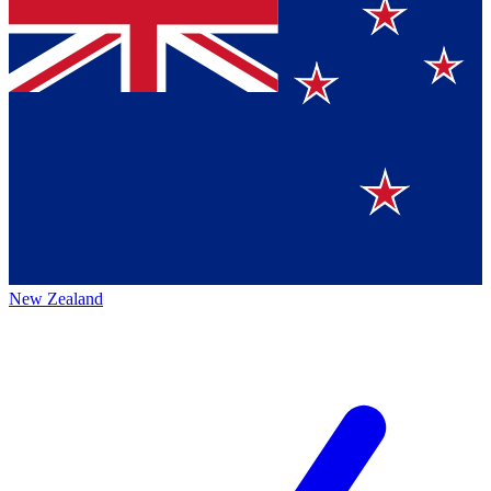
New Zealand