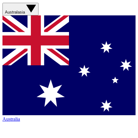
Australasia
Australia