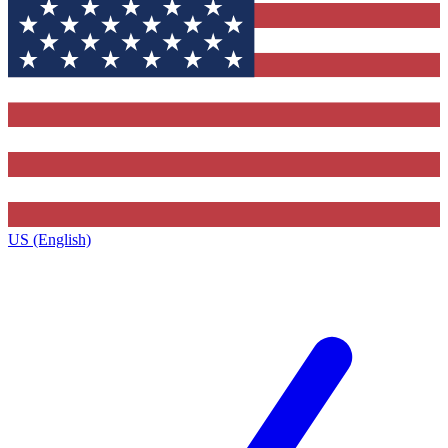
US (English)