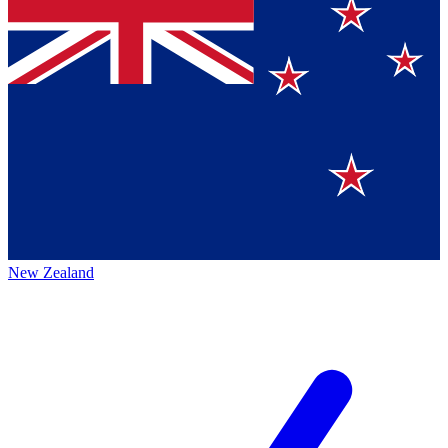
New Zealand