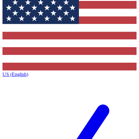
US (English)