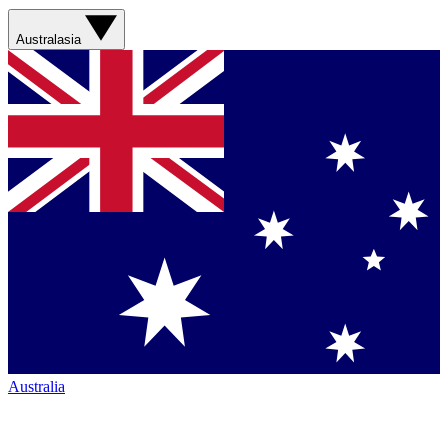
Australasia
Australia