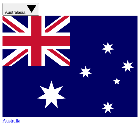
Australasia
Australia