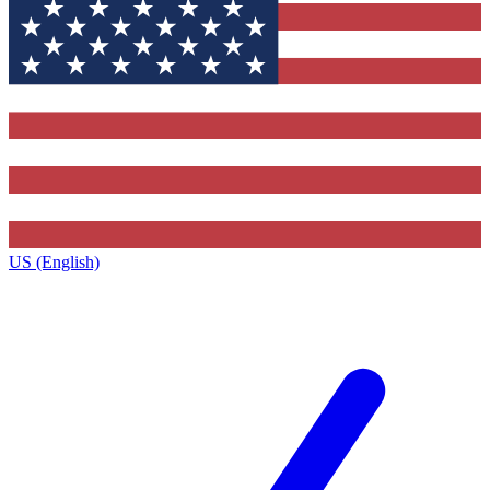
US (English)