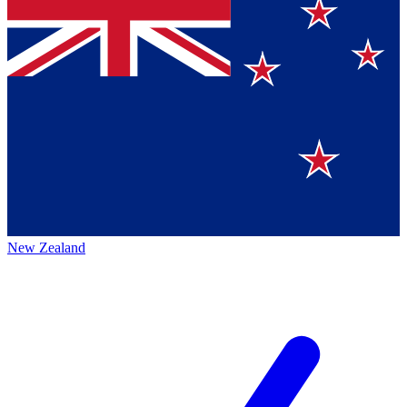
New Zealand