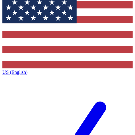
US (English)