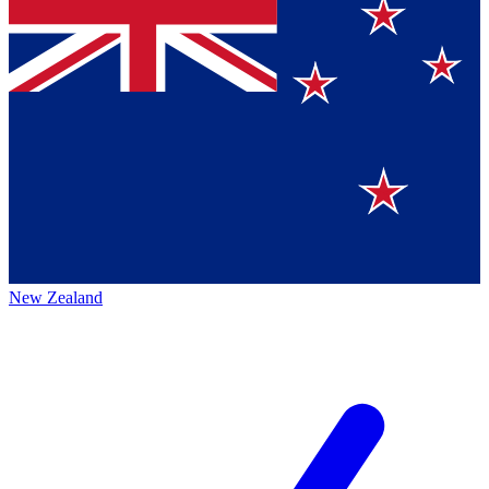
New Zealand