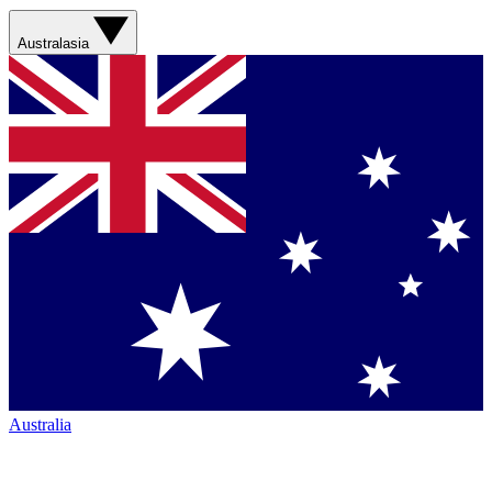
Australasia
Australia