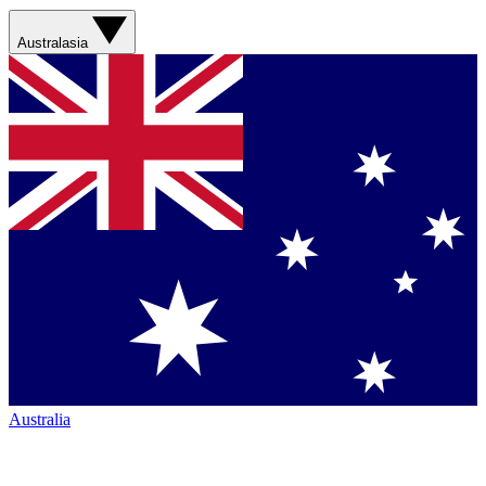
Australasia
Australia