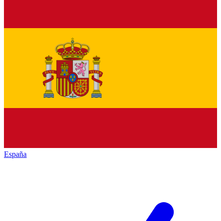
España