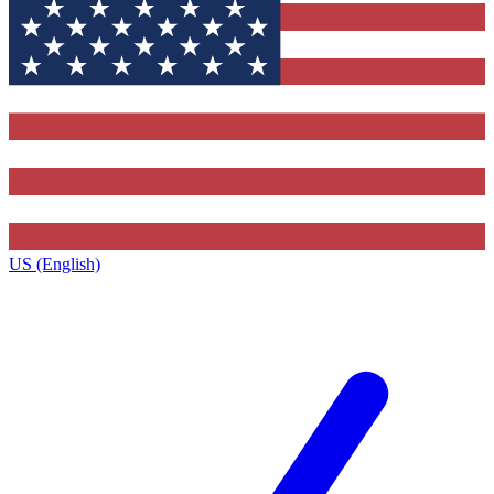
US (English)