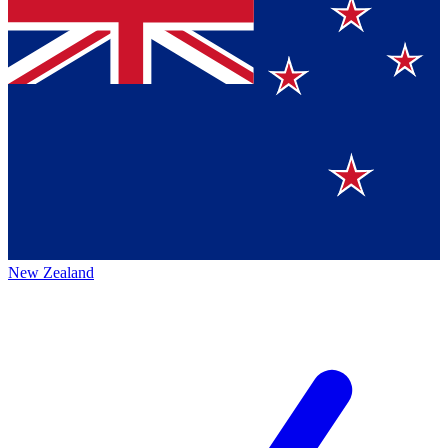
New Zealand