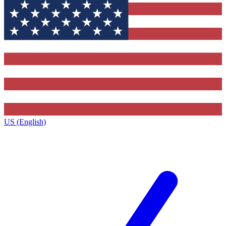
US (English)