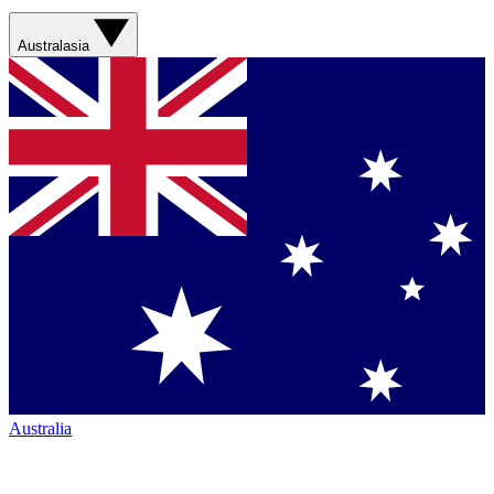
Australasia
Australia