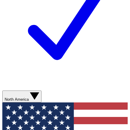
North America