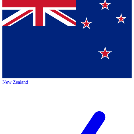
New Zealand