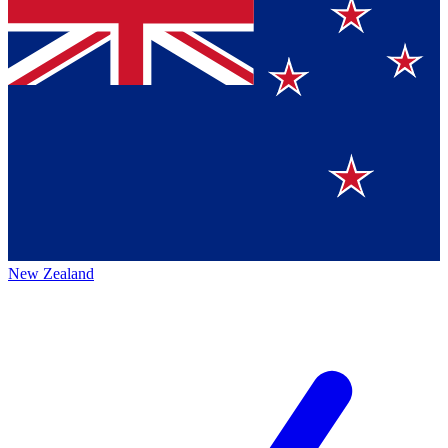
New Zealand