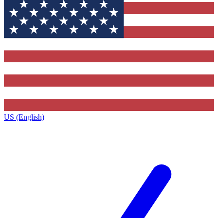
US (English)