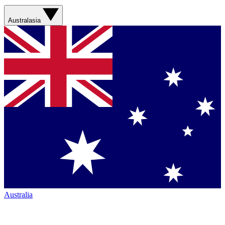
Australasia
Australia