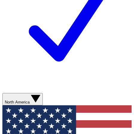
North America