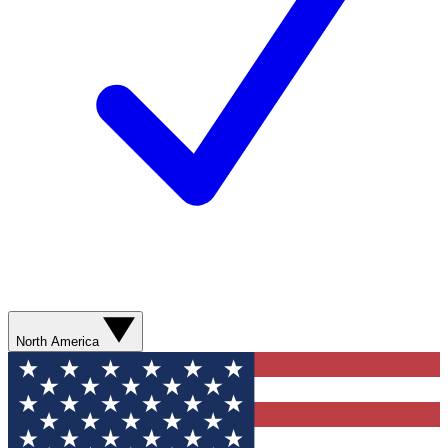
North America