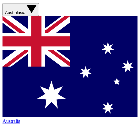
Australasia
Australia