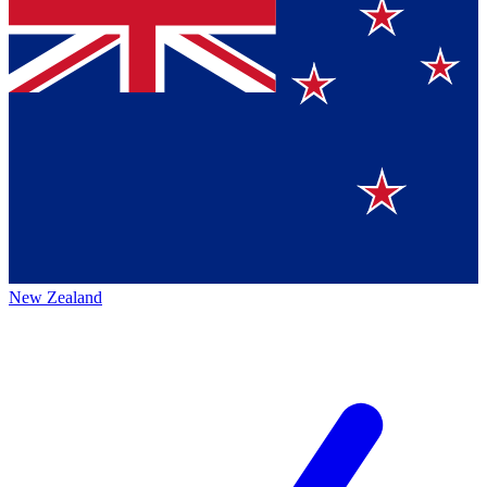
New Zealand