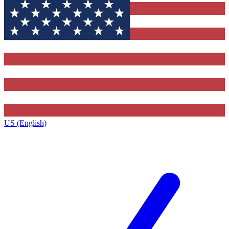
US (English)