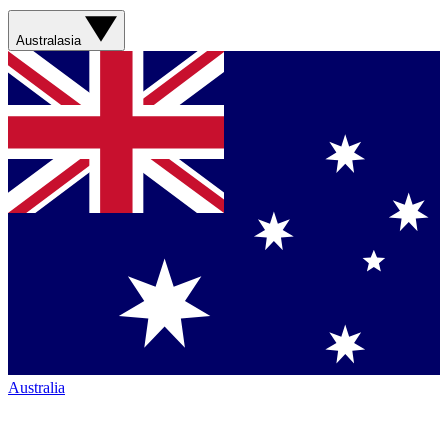
Australasia
Australia