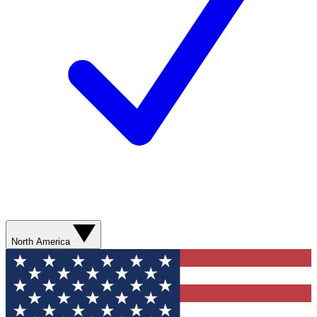
North America