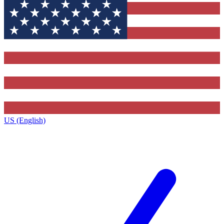
US (English)