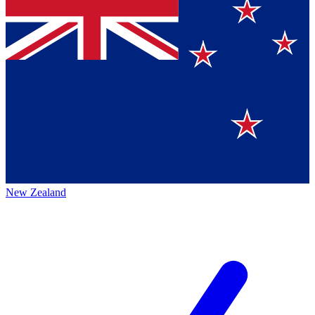
New Zealand