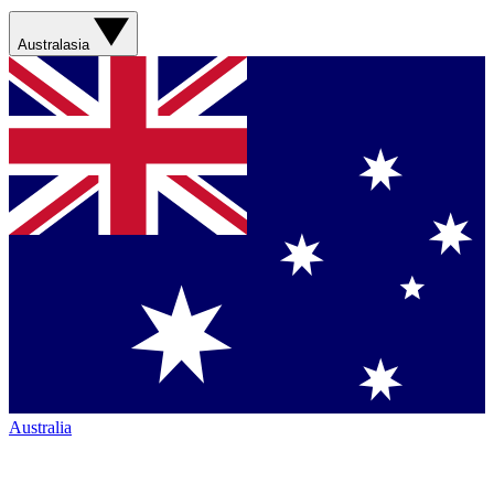
Australasia
Australia