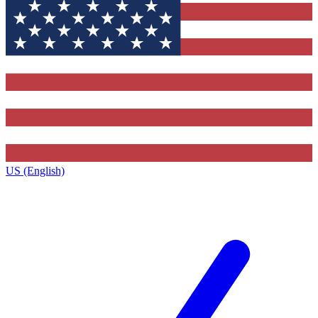
US (English)