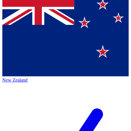
New Zealand