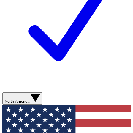
North America