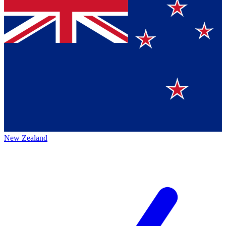
New Zealand