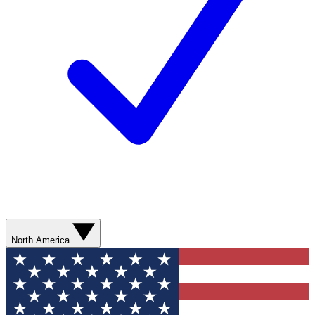
North America