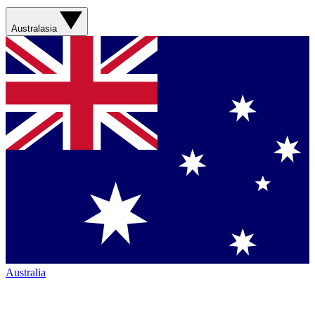
Australasia
Australia