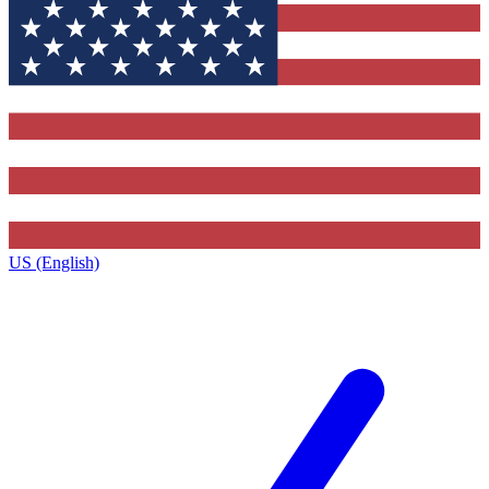
US (English)