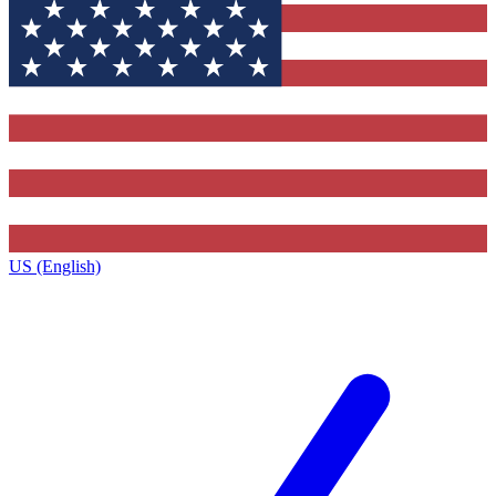
US (English)