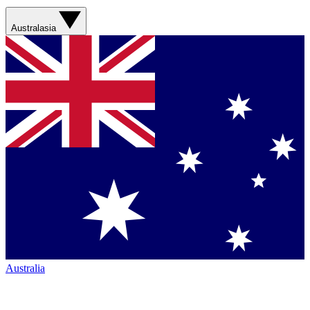
Australasia
Australia