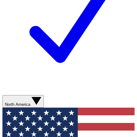
North America