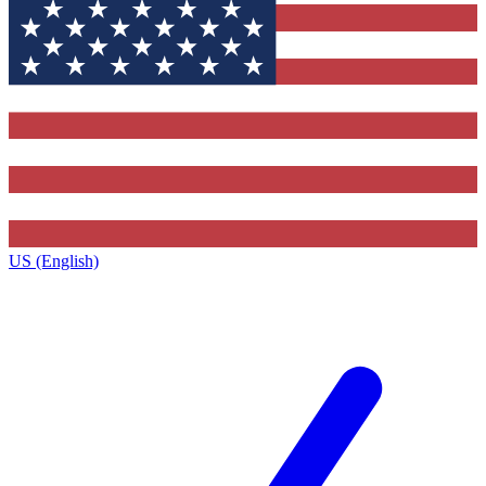
US (English)