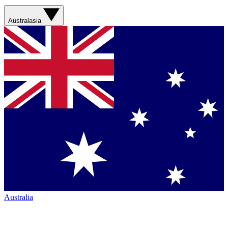
Australasia
Australia