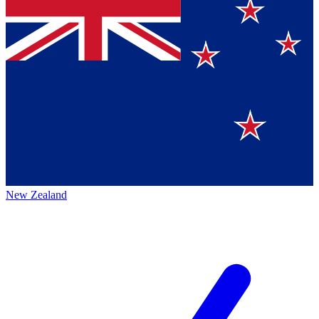
New Zealand