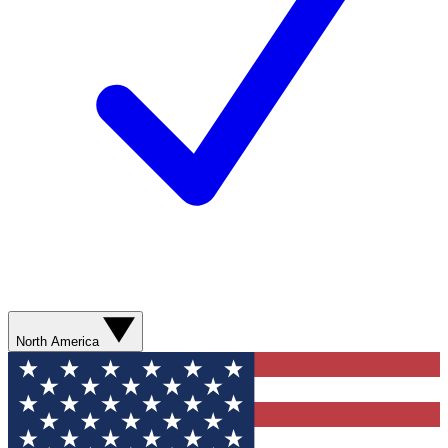
North America