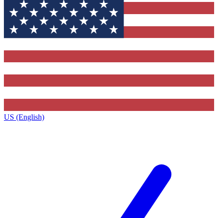
US (English)