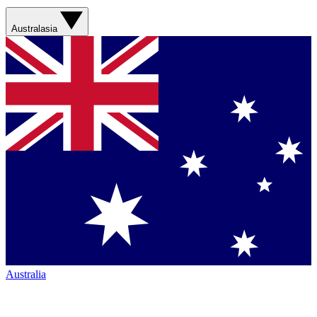
Australasia
Australia