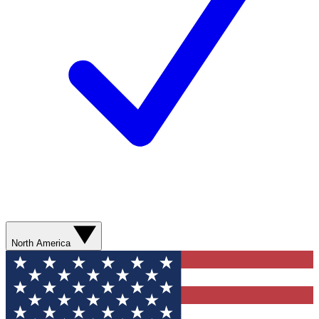
North America