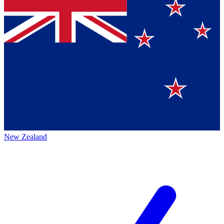
New Zealand